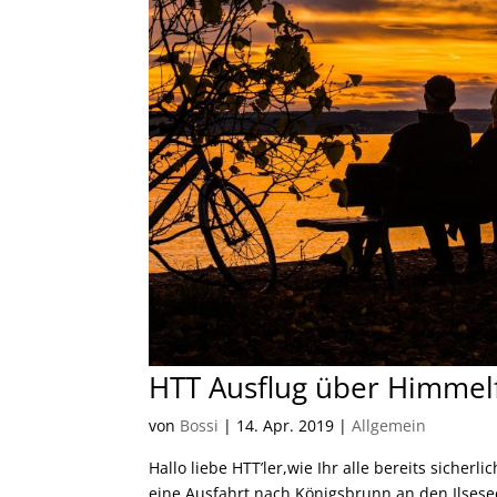
HTT Ausflug über Himmel
von
Bossi
|
14. Apr. 2019
|
Allgemein
Hallo liebe HTT’ler,wie Ihr alle bereits siche
eine Ausfahrt nach Königsbrunn an den Ilsesee